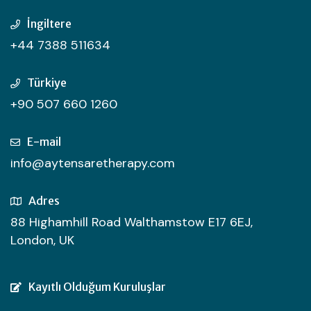
İngiltere
+44 7388 511634
Türkiye
+90 507 660 1260
E-mail
info@aytensaretherapy.com
Adres
88 Highamhill Road Walthamstow E17 6EJ,
London, UK
Kayıtlı Olduğum Kuruluşlar