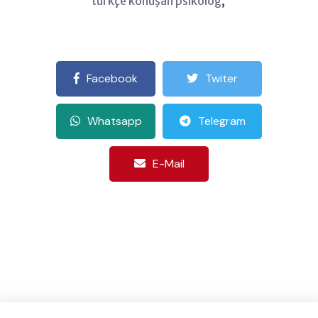
türkçe konuşan psikolog
,
Facebook
Twiter
Whatsapp
Telegram
E-Mail